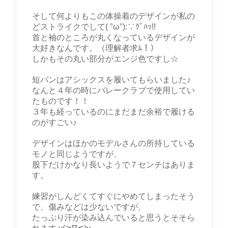
そして何よりもこの体操着のデザインが私の
どストライクでして( °ω°):∵ｸﾞﾊｯ!!
首と袖のところが丸くなっているデザインが
大好きなんです。（理解者求ﾑ！）
しかもその丸い部分がエンジ色ですし☆
短パンはアシックスを履いてもらいました♪
なんと４年の時にバレークラブで使用してい
たものです！！
３年も経っているのにまだまだ余裕で履ける
のがすごい♪
デザインはほかのモデルさんの所持している
モノと同じようですが、
股下だけかなり長いようで７センチはありま
す。
練習がしんどくてすぐにやめてしまったそう
で、傷みなどは少ないですが、
たっぷり汗が染み込んでいると思うとそそら