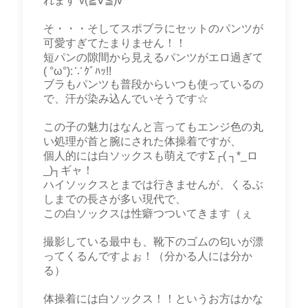
れます v(≧∇≦)v
そ・・・そしてスポブラにセットのパンツが
可愛すぎてたまりません！！
短パンの隙間から見えるパンツがエロ過ぎて
( °ω°):∵ｸﾞﾊｯ!!
ブラもパンツも普段からいつも使っているの
で、汗が染み込んでいそうです☆
この子の魅力はなんと言ってもエンジ色の丸
い処理が首と腕にされた体操着ですが、
個人的には白ソックスも萌えですΣ┌( ┐*_ロ
_)┐ギャ！
ハイソックスとまでは行きませんが、くるぶ
しまでの長さが多い現代で、
この白ソックスは性癖つついてきます（ぇ
撮影している最中も、靴下のゴムの匂いが漂
ってくるんですよぉ！（分かる人には分か
る）
体操着には白ソックス！！というお方はかな