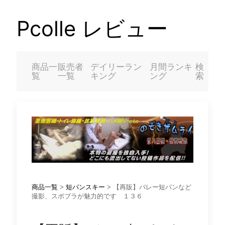
Pcolle レビュー
商品一
販売者
デイリーラン
月間ランキ
検
覧
一覧
キング
ング
索
商品一覧
>
短パンスキー
> 【再販】バレー短パンなど
撮影、スポブラが魅力的です １３６