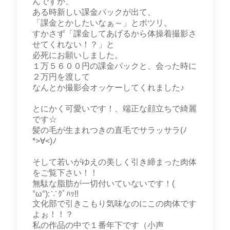
んですが、
ある時新しい課金パックが出て、
「課金とかしたいなぁ～」とポツリ。
すかさず「課金してあげるから体操着撮影さ
せてくれない！？」と
必死にお願いしました。
１万５６００円の課金パックと、会った時に
２万円を渡して
なんとか撮影会オッケーしてくれました♪
とにかく可愛いです！、端正な顔立ちで綺麗
です☆
髪の毛が生まれつきの直毛でサラッサラ(ﾉ
*>∀<)ﾉ
そして若いがゆえの美しく引き締まった肉体
をご覧下さい！！
無駄な脂肪が一切付いていないです！(
°ω°):∵ｸﾞﾊｯ!!
文化部で引きこもり気味なのにこの肉体です
よぉ！！？
私の作品の中で１番年下です（小声