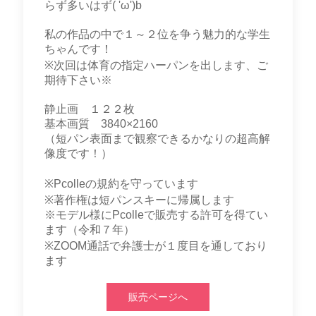
らず多いはず( 'ω')b
私の作品の中で１～２位を争う魅力的な学生
ちゃんです！
※次回は体育の指定ハーパンを出します、ご
期待下さい※
静止画 １２２枚
基本画質 3840×2160
（短パン表面まで観察できるかなりの超高解
像度です！）
※Pcolleの規約を守っています
※著作権は短パンスキーに帰属します
※モデル様にPcolleで販売する許可を得てい
ます（令和７年）
※ZOOM通話で弁護士が１度目を通しており
ます
販売ページへ