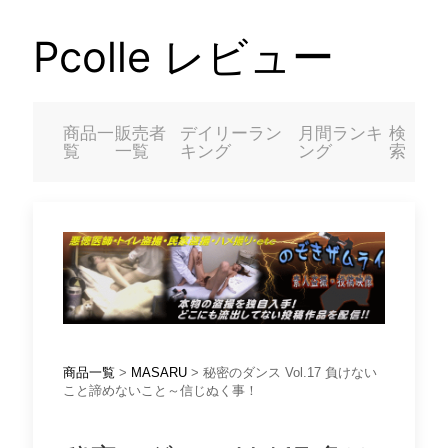
Pcolle レビュー
商品一
販売者
デイリーラン
月間ランキ
検
覧
一覧
キング
ング
索
商品一覧
>
MASARU
> 秘密のダンス Vol.17 負けない
こと諦めないこと～信じぬく事！