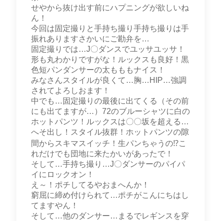
せやから抜け出す前にハプニングが欲しいね
ん！
今回は固定撮りと手持ち撮り手持ち撮りは手
振れありますさかいにご勘弁を…
固定撮りでは…J〇ダンスでユッサユッサ！
形も丸わかりですがな！ルックスも良好！黒
色短パンダンサーの太もももナイス！
みなさんスタイルが良くて…胸…HIP…強調
されてよろしおます！
中でも…固定撮りの最後に出てくる（その前
にも出てますが…）72のブルーシャツに白の
ホットパンツ！ルックスは〇〇坂を超える…
へそ出し！スタイル抜群！ホットパンツの隙
間からスキマスイッチ！生パンちゃうの⁉こ
れだけでも団地に来たかいがあったで！
そして…手持ち撮り…J〇ダンサーのパイパ
イにロックオン！
え～！ポチしてるやおまへんか！
窮屈に締め付けられて…ポチがこんにちはし
てますやん！
そして…他のダンサー…まるでレギンスを穿