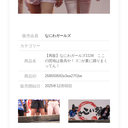
販売会員
なにわガールズ
カテゴリー
【再販】なにわガールズ1134 ここ
商品名
の団地は最高や！ J〇が夏に踊りまく
ってん！
商品ID
268650692e3ea27f1be
販売開始日
2025年12月02日