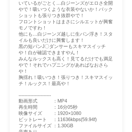
いているがごとく…白ジーンズがエロさ全開
やで！吸いつくような衣装やないか！バック
ショットも張りつき抜群やで！
フロントショットはまさにシルエットが興奮
モノですわ！
他にも…白ジーンズ越しに生パン浮き！スタ
イルも良いだけに興奮します！
黒の短パンJ〇ダンサーもスキマスイッチ
や！白が確認できますやん！
みんなルックスも高く！見てるだけでも満足
やで！それでハプニングがあればなおさら
や！
胸揺れ！吸いつき！張りつき！スキマスイッ
チ！ルックス！最高や！
----------------------
動画形式 ：MP4
再生時間 ：16分05秒
映像サイズ ：1920×1080
ビットレート ：11636kbps(59.94f)
ファイルサイズ ：1.30GB
音声あり