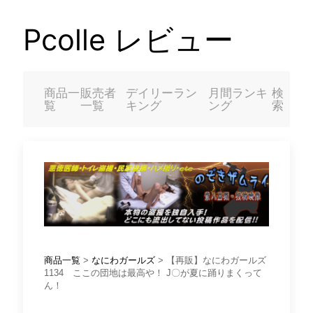
Pcolle レビュー
商品一
販売者
デイリーラン
月間ランキ
検
覧
一覧
キング
ング
索
商品一覧
>
なにわガールズ
> 【再販】なにわガールズ
1134 ここの団地は最高や！ J〇が夏に踊りまくって
ん！