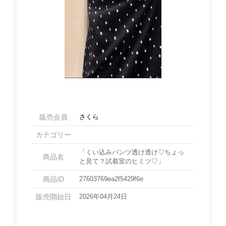
販売会員
さくら
カテゴリー
「くい込みパンツ透け透け♡ちょっ
商品名
と見て？試着室のヒミツ♡」
商品ID
27603769ea2f5429f6e
販売開始日
2026年04月24日