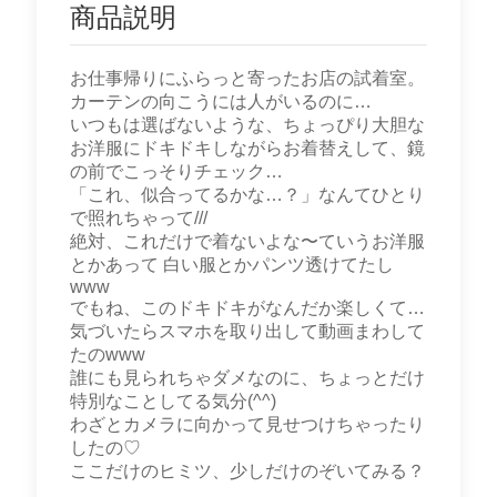
商品説明
お仕事帰りにふらっと寄ったお店の試着室。
カーテンの向こうには人がいるのに…
いつもは選ばないような、ちょっぴり大胆な
お洋服にドキドキしながらお着替えして、鏡
の前でこっそりチェック…
「これ、似合ってるかな…？」なんてひとり
で照れちゃって///
絶対、これだけで着ないよな〜ていうお洋服
とかあって 白い服とかパンツ透けてたし
www
でもね、このドキドキがなんだか楽しくて…
気づいたらスマホを取り出して動画まわして
たのwww
誰にも見られちゃダメなのに、ちょっとだけ
特別なことしてる気分(^^)
わざとカメラに向かって見せつけちゃったり
したの♡
ここだけのヒミツ、少しだけのぞいてみる？