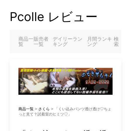
Pcolle レビュー
商品一
販売者
デイリーラン
月間ランキ
検
覧
一覧
キング
ング
索
商品一覧
>
さくら
> 「くい込みパンツ透け透け♡ちょ
っと見て？試着室のヒミツ♡」