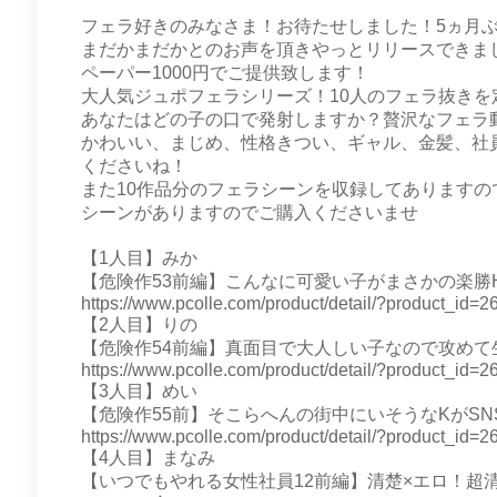
フェラ好きのみなさま！お待たせしました！5ヵ月
まだかまだかとのお声を頂きやっとリリースできまし
ペーパー1000円でご提供致します！
大人気ジュポフェラシリーズ！10人のフェラ抜き
あなたはどの子の口で発射しますか？贅沢なフェラ
かわいい、まじめ、性格きつい、ギャル、金髪、社員
くださいね！
また10作品分のフェラシーンを収録してあります
シーンがありますのでご購入くださいませ
【1人目】みか
【危険作53前編】こんなに可愛い子がまさかの楽勝
https://www.pcolle.com/product/detail/?product_id
【2人目】りの
【危険作54前編】真面目で大人しい子なので攻め
https://www.pcolle.com/product/detail/?product_i
【3人目】めい
【危険作55前】そこらへんの街中にいそうなKがS
https://www.pcolle.com/product/detail/?product_i
【4人目】まなみ
【いつでもやれる女性社員12前編】清楚×エロ！