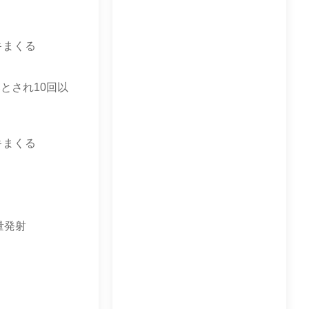
キまくる
とされ10回以
キまくる
量発射