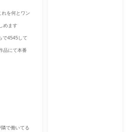
これを何とワン
しめます
4545して
作品にて本番
が隣で働いてる