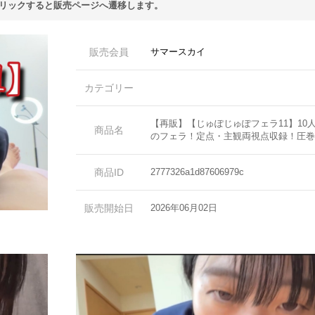
リックすると販売ページへ遷移します。
販売会員
サマースカイ
カテゴリー
【再販】【じゅぽじゅぽフェラ11】10
商品名
のフェラ！定点・主観両視点収録！圧巻
商品ID
2777326a1d87606979c
販売開始日
2026年06月02日