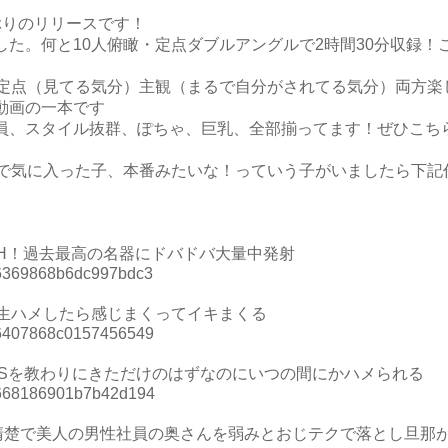
ぶりのリリースです！
た。何と10人俯瞰・定点ダブルアングルで2時間30分収録！
を定点（見てる気分）主観（まるで自分がされてる気分）両方楽
動画の一本です
、スタイル抜群、ぽちゃ、巨乳、全部揃ってます！ぜひこちらで
ので気に入った子、本番みたいな！っていう子がいましたら下記
H！過去最高の名器にドバドバ大量中発射
=26369868b6dc997bdc3
て生ハメしたら感じまくってイキまくる
d=26407868c0157456549
NSを教わりにきただけのはずなのにいつの間にかハメられる
d=2668186901b7b42d194
超清楚で美人の男性社員の奥さんを弱みとおじテクで落とし旦那