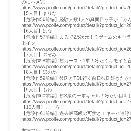
のにハメ完
https://www.pcolle.com/product/detail/?product_id
【5人目】まりな
【危険作56前編】経験人数1人の真面目っ子が「み
https://www.pcolle.com/product/detail/?product_i
【6人目】はな
【危険作57前編】まるで2.5次元！？ゲームのキ
上イク
https://www.pcolle.com/product/detail/?product_id
【7人目】のぞみ
【危険作58前編】超カースト1軍！冷たくキモイと
https://www.pcolle.com/product/detail/?product_i
【8人目】ほのか
【危険作59前編】彼氏とTDL行く前日彼氏好きだ
https://www.pcolle.com/product/detail/?product_i
【9人目】もね
【危険作60前編】超S級の一軍ギャル！冷たい目
https://www.pcolle.com/product/detail/?product_id
【10人目】こころ
【危険作61前編】過去最高級の可愛さ！キモイ連
https://www.pcolle.com/product/detail/?product_id
本編フル フルHD