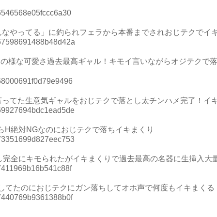
=26546568e05fccc6a30
んなやってる」に釣られフェラから本番までされおじテクでイ
d=267598691488b48d42a
ャラの様な可愛さ過去最高ギャル！キモイ言いながらオジテクで落
=268000691f0d79e9496
言ってた生意気ギャルをおじテクで落とし太チンハメ完了！イ
d=269927694bdc1ead5de
からH絶対NGなのにおじテクで落ちイキまくり
d=273351699d827eec753
をし完全にキモられたがイキまくりで過去最高の名器に生挿入大
=27411969b16b541c88f
呼してたのにおじテクにガン落ちしてオホ声で何度もイキまくる
=27440769b9361388b0f