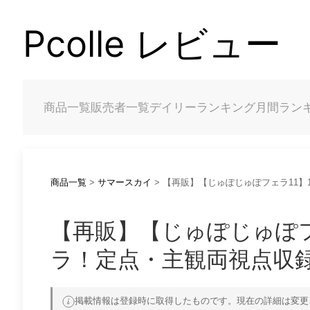
Pcolle レビュー
商品一覧
販売者一覧
デイリーランキング
月間ラン
商品一覧
>
サマースカイ
> 【再販】【じゅぽじゅぽフェラ11
【再販】【じゅぽじゅぽフ
ラ！定点・主観両視点収
掲載情報は登録時に取得したものです。現在の詳細は変更