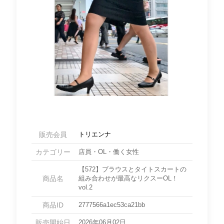
販売会員
トリエンナ
カテゴリー
店員・OL・働く女性
【572】ブラウスとタイトスカートの
商品名
組み合わせが最高なリクスーOL！
vol.2
商品ID
2777566a1ec53ca21bb
販売開始日
2026年06月02日