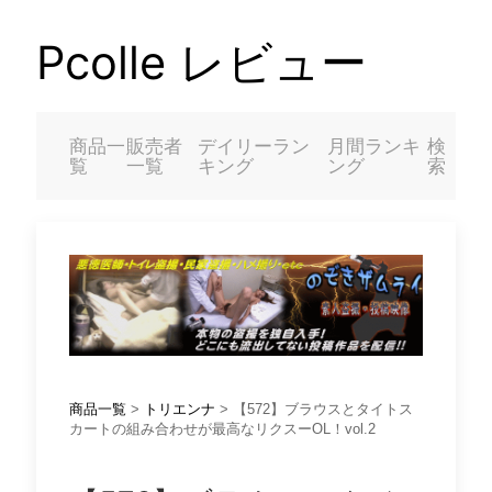
Pcolle レビュー
商品一
販売者
デイリーラン
月間ランキ
検
覧
一覧
キング
ング
索
商品一覧
>
トリエンナ
> 【572】ブラウスとタイトス
カートの組み合わせが最高なリクスーOL！vol.2