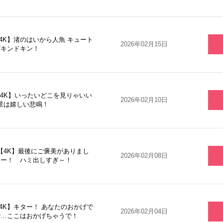
【4K】渚のはいから人魚 キュート
2026年02月15日
ズキンドキン！
【4K】いったいどこを見りゃいい
2026年02月10日
景は嬉しい悲鳴！
5【4K】最後にご褒美がありまし
2026年02月08日
ィー！ ハミ出しすぎ～！
【4K】キター！ あなたのおかげで
2026年02月04日
や…ここはおかげちゃうで！