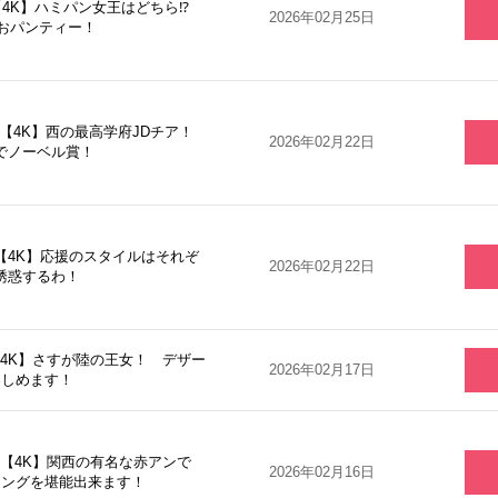
2【4K】ハミパン女王はどちら⁉
2026年02月25日
負おパンティー！
 【4K】西の最高学府JDチア！
2026年02月22日
でノーベル賞！
1【4K】応援のスタイルはそれぞ
2026年02月22日
誘惑するわ！
【4K】さすが陸の王女！ デザー
2026年02月17日
楽しめます！
8【4K】関西の有名な赤アンで
2026年02月16日
ニングを堪能出来ます！