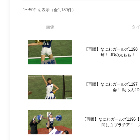
1〜50件を表示（全1,189件）
画像
タ
【再販】なにわガールズ1198
球！ JDの太もも！
【再販】なにわガールズ1197
会！ 助っ人J
【再販】なにわガールズ1196
間に白ブラチア！ 