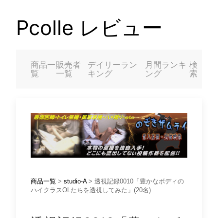
Pcolle レビュー
商品一
販売者
デイリーラン
月間ランキ
検
覧
一覧
キング
ング
索
商品一覧
>
studio-A
> 透視記録0010「豊かなボディの
ハイクラスOLたちを透視してみた」(20名)