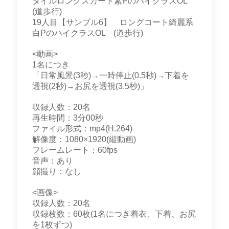
タイルロングスカート紫PのハイクラスOL
(道歩行)
19人目【サンプル6】 ロングコート綺麗系
白PのハイクラスOL (道歩行)
<動画>
1名につき
「日常風景(3秒)→一時停止(0.5秒)→下着を
透視(2秒)→お尻を透視(3.5秒)」
収録人数：20名
再生時間：3分00秒
ファイル形式：mp4(H.264)
解像度：1080×1920(縦動画)
フレームレート：60fps
音声：あり
顔撮り：なし
<画像>
収録人数：20名
収録枚数：60枚(1名につき着衣、下着、お尻
を1枚ずつ)