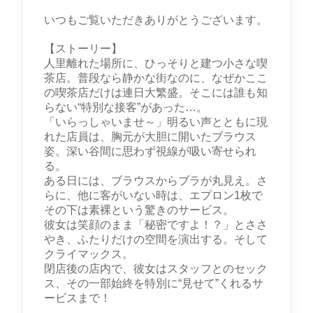
いつもご覧いただきありがとうございます。
【ストーリー】
人里離れた場所に、ひっそりと建つ小さな喫
茶店。普段なら静かな街なのに、なぜかここ
の喫茶店だけは連日大繁盛。そこには誰も知
らない“特別な接客”があった…。
「いらっしゃいませ～」明るい声とともに現
れた店員は、胸元が大胆に開いたブラウス
姿。深い谷間に思わず視線が吸い寄せられ
る。
ある日には、ブラウスからブラが丸見え。さ
らに、他に客がいない時は、エプロン1枚で
その下は素裸という驚きのサービス。
彼女は笑顔のまま「秘密ですよ！？」とささ
やき、ふたりだけの空間を演出する。そして
クライマックス。
閉店後の店内で、彼女はスタッフとのセック
ス、その一部始終を特別に“見せて”くれるサ
ービスまで！