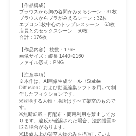
【作品構成】
ブラウスから胸の谷間がみえるシーン：31枚
ブラウスからブラがみえるシーン：32枚
エプロン1枚中心のトップレスシーン：63枚
店員とのセックスシーン：50枚
合計：176枚
【作品内容】 枚数：176P
画像サイズ：縦長 1440×2160
ファイル形式：PNG
【注意事項】
※本作は、AI画像生成ツール〈Stable
Diffusion〉および動画編集ソフトを用いて制
作したフィクションです。
※登場する人物・場所はすべて架空のもので
す。
※無断転載・再配布・商用利用を禁止してお
ります。違反が確認された場合、法的措置を
取る場合があります。
※18歳以上の架空人物のみを描写していま