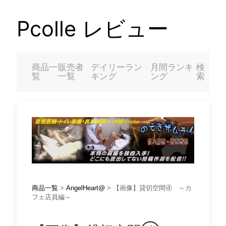
Pcolle レビュー
商品一
販売者
デイリーラン
月間ランキ
検
覧
一覧
キング
ング
索
商品一覧
>
AngelHeart@
> 【画像】貸切空間④ ～カ
フェ店員編～