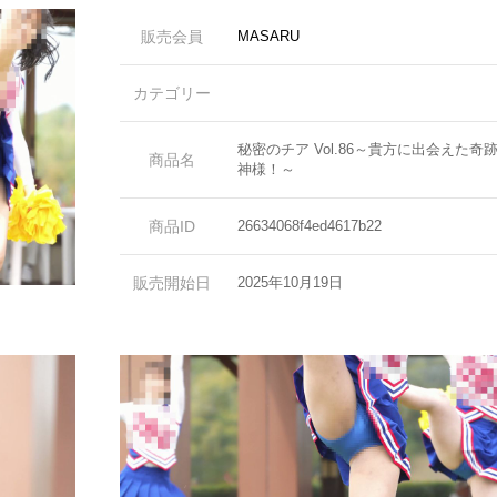
販売会員
MASARU
カテゴリー
秘密のチア Vol.86～貴方に出会えた
商品名
神様！～
商品ID
26634068f4ed4617b22
販売開始日
2025年10月19日