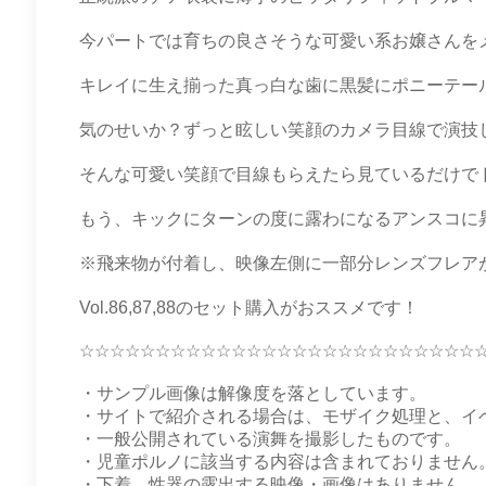
今パートでは育ちの良さそうな可愛い系お嬢さんを
キレイに生え揃った真っ白な歯に黒髪にポニーテー
気のせいか？ずっと眩しい笑顔のカメラ目線で演技
そんな可愛い笑顔で目線もらえたら見ているだけで
もう、キックにターンの度に露わになるアンスコに
※飛来物が付着し、映像左側に一部分レンズフレア
Vol.86,87,88のセット購入がおススメです！
☆☆☆☆☆☆☆☆☆☆☆☆☆☆☆☆☆☆☆☆☆☆☆☆☆☆
・サンプル画像は解像度を落としています。
・サイトで紹介される場合は、モザイク処理と、イ
・一般公開されている演舞を撮影したものです。
・児童ポルノに該当する内容は含まれておりません
・下着、性器の露出する映像・画像はありません。