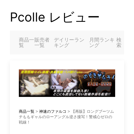
Pcolle レビュー
商品一
販売者
デイリーラン
月間ランキ
検
覧
一覧
キング
ング
索
商品一覧
>
神速のファルコ
> 【再販】ロングブーツム
チももギャルのローアングル逆さ接写！警戒心ゼロの
戦線！