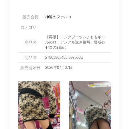
販売会員
神速のファルコ
カテゴリー
【再販】ロングブーツムチももギャ
商品名
ルのローアングル逆さ接写！警戒心
ゼロの戦線！
商品ID
2790396a4bafb97b53a
販売開始日
2026年07月07日