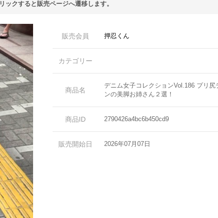
リックすると販売ページへ遷移します。
販売会員
押忍くん
カテゴリー
デニム女子コレクションVol.186 プリ
商品名
ンの美脚お姉さん２選！
商品ID
2790426a4bc6b450cd9
販売開始日
2026年07月07日