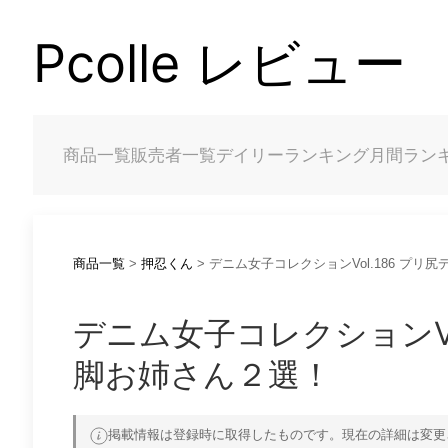
Pcolle レビュー
商品一覧
販売者一覧
デイリーランキング
月間ラン
商品一覧
>
押忍くん
> デニム女子コレクションVol.186 プ
デニム女子コレクションVo
脚お姉さん２選！
掲載情報は登録時に取得したものです。現在の詳細は変更